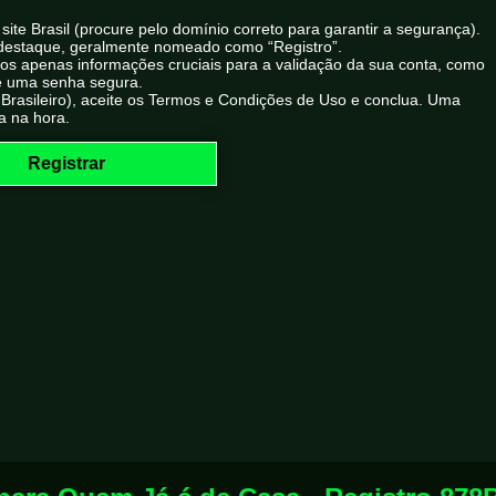
al site Brasil (procure pelo domínio correto para garantir a segurança).
e destaque, geralmente nomeado como “Registro”.
mos apenas informações cruciais para a validação da sua conta, como
de uma senha segura.
 Brasileiro), aceite os Termos e Condições de Uso e conclua. Uma
a na hora.
Registrar