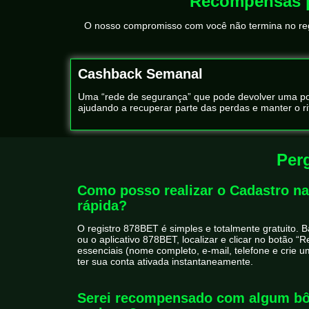
Recompensas p
O nosso compromisso com você não termina no regi
Cashback Semanal
Uma “rede de segurança” que pode devolver uma po
ajudando a recuperar parte das perdas e manter o ri
Per
Como posso realizar o Cadastro n
rápida?
O registro 878BET é simples e totalmente gratuito. Ba
ou o aplicativo 878BET, localizar e clicar no botão “R
essenciais (nome completo, e-mail, telefone e crie 
ter sua conta ativada instantaneamente.
Serei recompensado com algum bôn