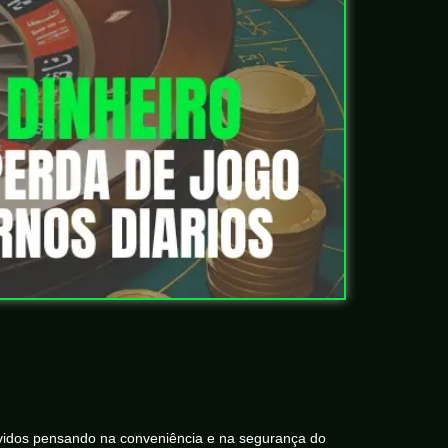
lvidos pensando na conveniência e na segurança do